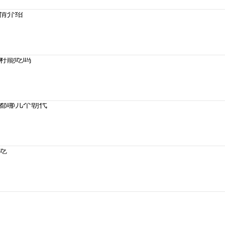
情介绍
籽能吃吗
都哪几个朝代
吃