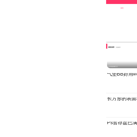
首页
精彩推荐
为您推荐
过年高速免费几天
气垫BB好用
长方形的表面
Ps暂存盘已