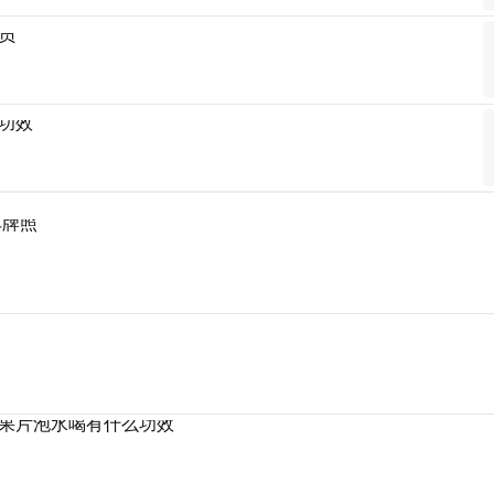
员
功效
车牌照
果片泡水喝有什么功效