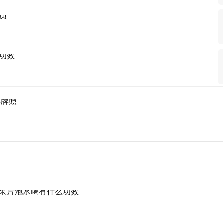
员
功效
车牌照
果片泡水喝有什么功效