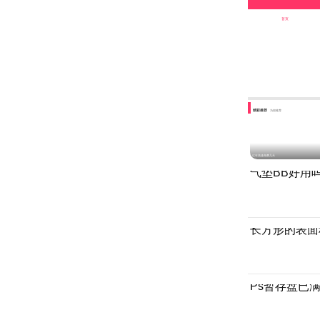
首页
精彩推荐
为您推荐
过年高速免费几天
气垫BB好用
长方形的表面
Ps暂存盘已