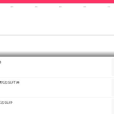
数码
美食
教育
旅游
汽车
吗
积怎么计算
满怎么办