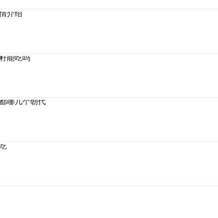
情介绍
籽能吃吗
都哪几个朝代
吃