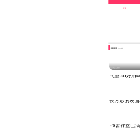
首页
精彩推荐
为您推荐
过年高速免费几天
气垫BB好用
长方形的表面
Ps暂存盘已