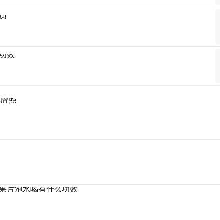
员
功效
车牌照
果片泡水喝有什么功效