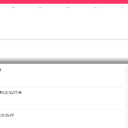
数码
美食
教育
旅游
汽车
吗
积怎么计算
满怎么办