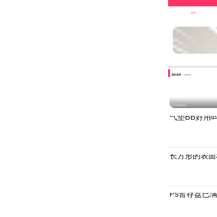
首页
精彩推荐
为您推荐
过年高速免费几天
气垫BB好用
长方形的表面
Ps暂存盘已