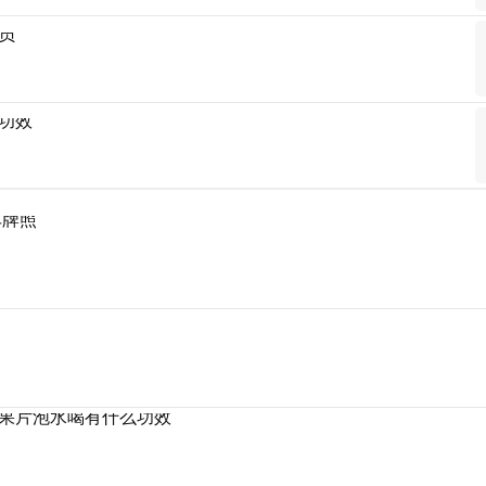
员
功效
车牌照
果片泡水喝有什么功效