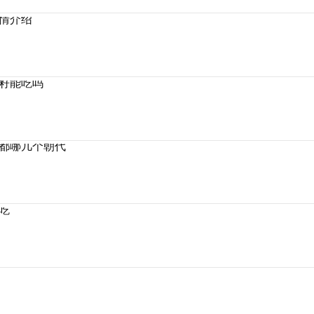
情介绍
籽能吃吗
都哪几个朝代
吃