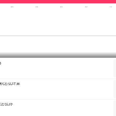
数码
美食
教育
旅游
汽车
吗
积怎么计算
满怎么办