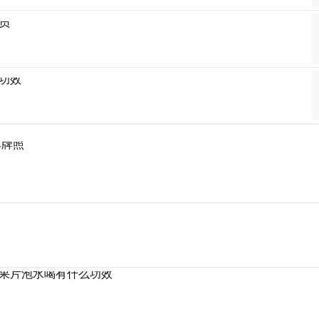
员
功效
车牌照
果片泡水喝有什么功效