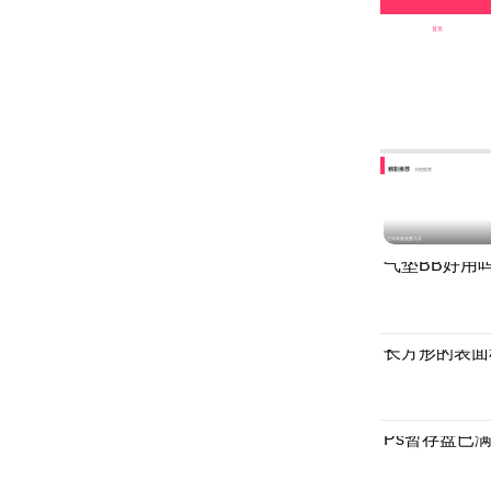
首页
精彩推荐
为您推荐
过年高速免费几天
气垫BB好用
长方形的表面
Ps暂存盘已