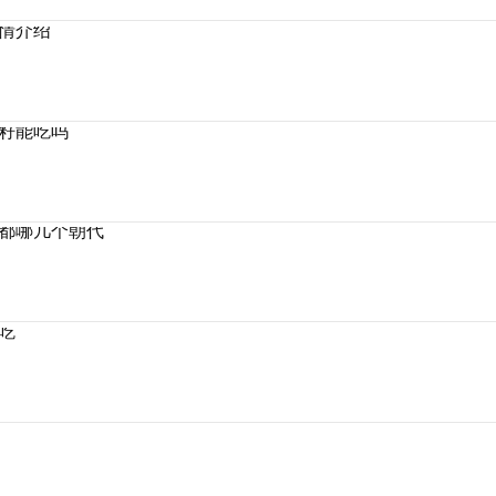
情介绍
籽能吃吗
都哪几个朝代
吃