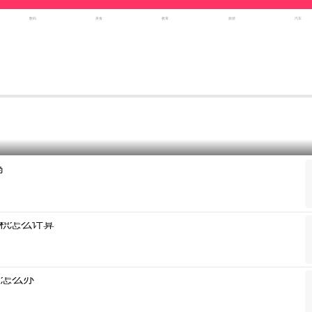
数码
美食
教育
旅游
汽车
吗
积怎么计算
满怎么办