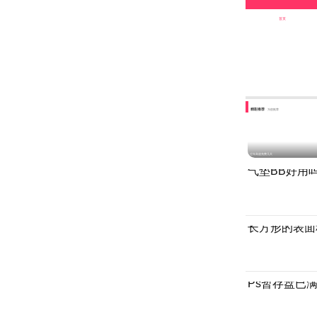
首页
精彩推荐
为您推荐
过年高速免费几天
气垫BB好用
长方形的表面
Ps暂存盘已