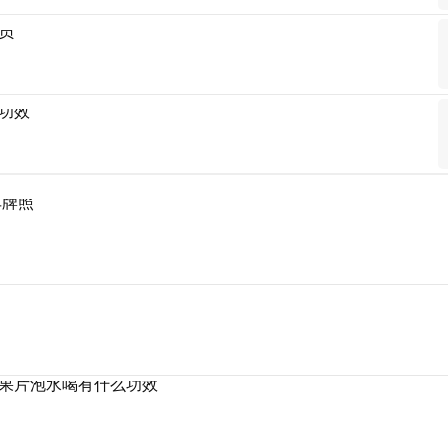
员
功效
车牌照
果片泡水喝有什么功效