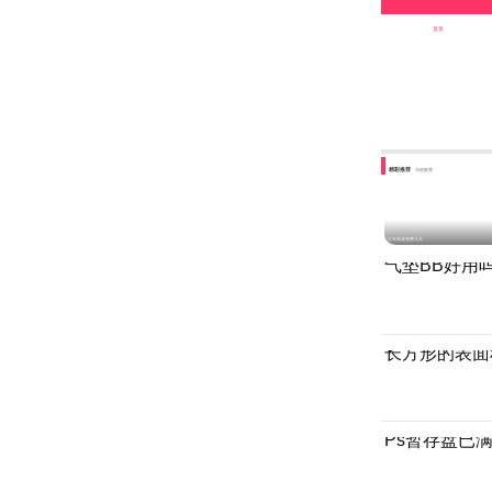
首页
精彩推荐
为您推荐
过年高速免费几天
气垫BB好用
长方形的表面
Ps暂存盘已