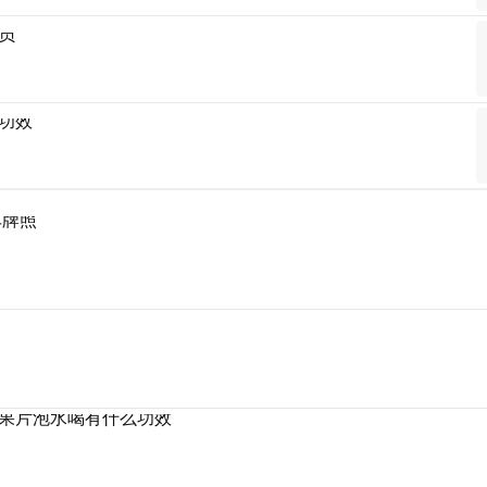
员
功效
车牌照
果片泡水喝有什么功效