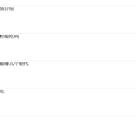
情介绍
籽能吃吗
都哪几个朝代
吃