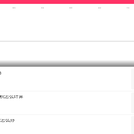
数码
美食
教育
旅游
汽车
吗
积怎么计算
满怎么办