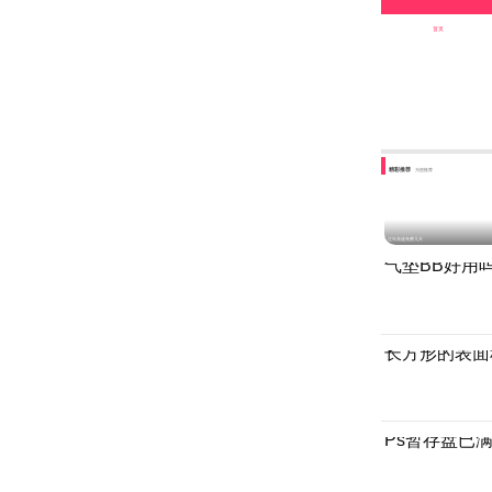
首页
精彩推荐
为您推荐
过年高速免费几天
气垫BB好用
长方形的表面
Ps暂存盘已