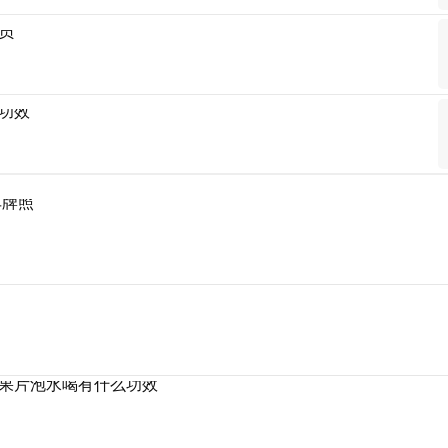
员
功效
车牌照
果片泡水喝有什么功效