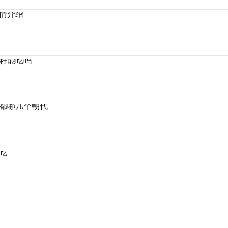
情介绍
籽能吃吗
都哪几个朝代
吃