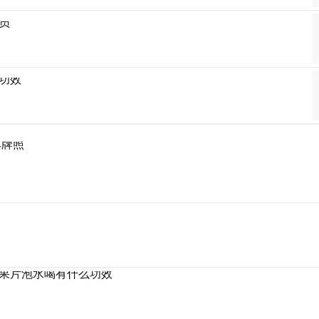
员
功效
车牌照
果片泡水喝有什么功效