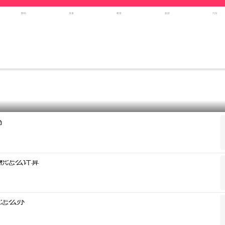
数码
美食
教育
旅游
汽车
吗
积怎么计算
满怎么办