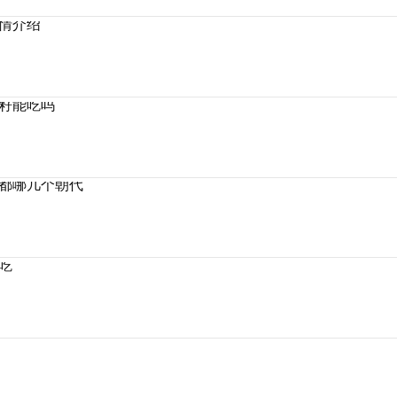
情介绍
籽能吃吗
都哪几个朝代
吃