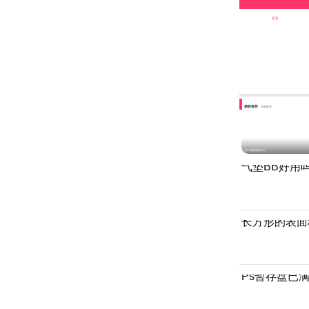
首页
精彩推荐
为您推荐
过年高速免费几天
气垫BB好用
长方形的表面
Ps暂存盘已