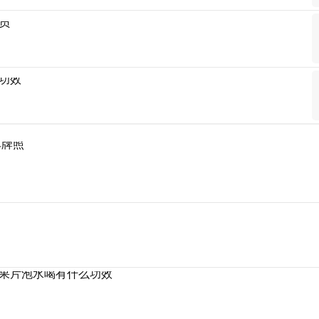
员
功效
车牌照
果片泡水喝有什么功效