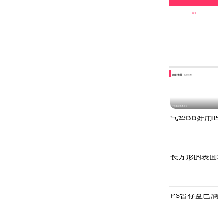
首页
精彩推荐
为您推荐
过年高速免费几天
气垫BB好用
长方形的表面
Ps暂存盘已