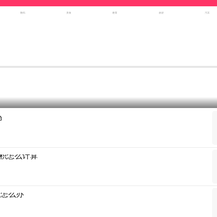
数码
美食
教育
旅游
汽车
吗
积怎么计算
满怎么办