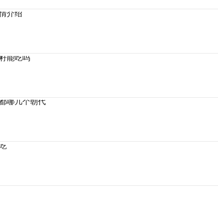
情介绍
籽能吃吗
都哪几个朝代
吃