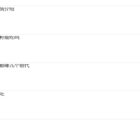
情介绍
籽能吃吗
都哪几个朝代
吃