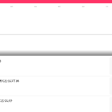
数码
美食
教育
旅游
汽车
吗
积怎么计算
满怎么办