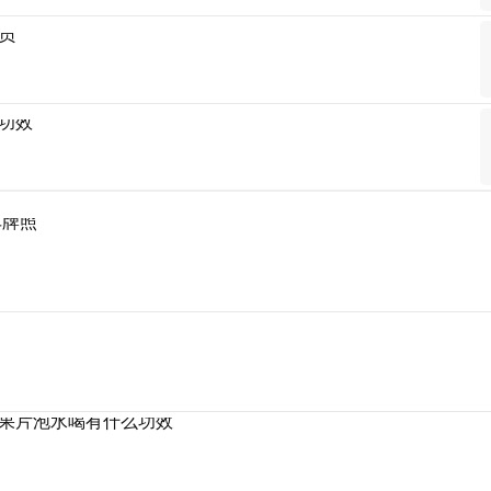
员
功效
车牌照
果片泡水喝有什么功效