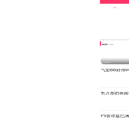
首页
精彩推荐
为您推荐
过年高速免费几天
气垫BB好用
长方形的表面
Ps暂存盘已