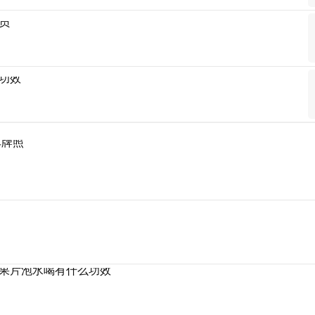
员
功效
车牌照
果片泡水喝有什么功效