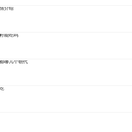
情介绍
籽能吃吗
都哪几个朝代
吃