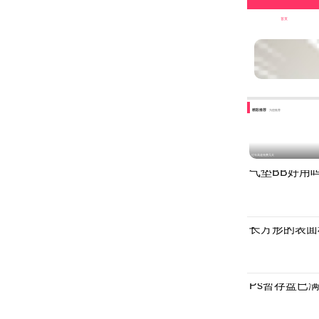
首页
精彩推荐
为您推荐
过年高速免费几天
气垫BB好用
长方形的表面
Ps暂存盘已