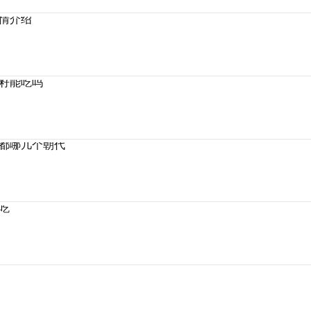
情介绍
籽能吃吗
都哪几个朝代
吃