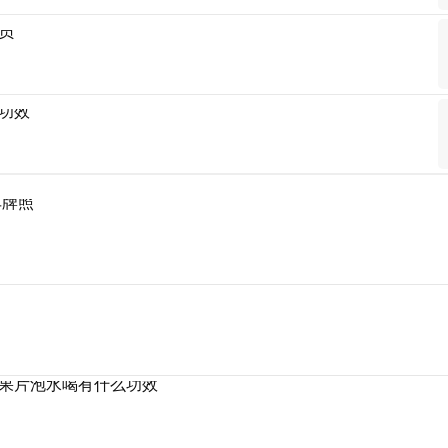
员
功效
车牌照
果片泡水喝有什么功效