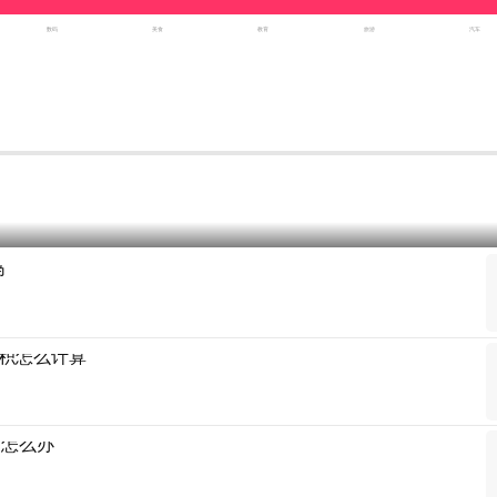
数码
美食
教育
旅游
汽车
吗
积怎么计算
满怎么办