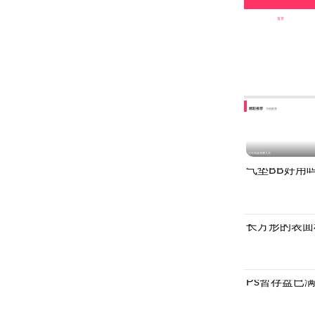
首页
精彩推荐
为您推荐
过年高速免费几天
气垫BB好用
长方形的表面
Ps暂存盘已